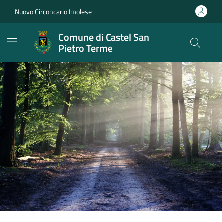
Vai ai contenuti
Vai al footer
Nuovo Circondario Imolese
Comune di Castel San
Pietro Terme