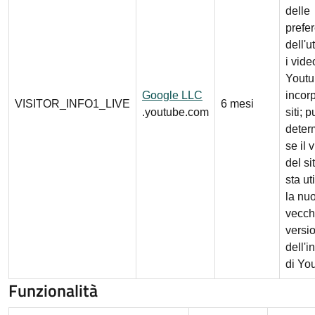
delle
prefe
dell'u
i vide
Yout
Google LLC
incorp
VISITOR_INFO1_LIVE
6 mesi
.youtube.com
siti; 
deter
se il 
del s
sta ut
la nuo
vecch
versi
dell'i
di Yo
Funzionalità