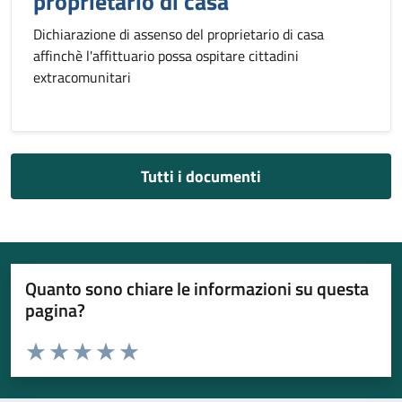
proprietario di casa
Dichiarazione di assenso del proprietario di casa
affinchè l'affittuario possa ospitare cittadini
extracomunitari
Tutti i documenti
Quanto sono chiare le informazioni su questa
pagina?
Valuta da 1 a 5 stelle la pagina
Valuta 1 stelle su 5
Valuta 2 stelle su 5
Valuta 3 stelle su 5
Valuta 4 stelle su 5
Valuta 5 stelle su 5