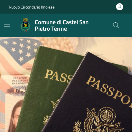
Vai ai contenuti
Vai al footer
Nuovo Circondario Imolese
Comune di Castel San
Pietro Terme