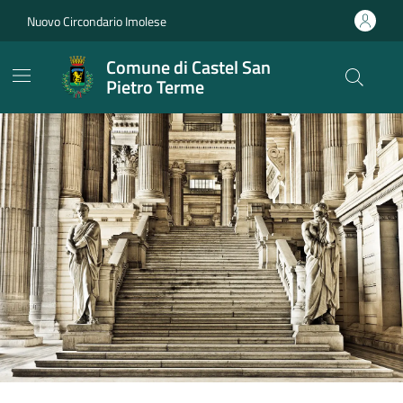
Vai ai contenuti
Vai al footer
Nuovo Circondario Imolese
Comune di Castel San
Pietro Terme