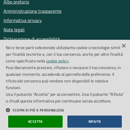
Albo pretorio
Amministrazione trasparente
Informativa privacy
Note legali
Dichiarazione di accessibilità
×
Noi e terze parti selezionate utilizziamo cookie o tecnologie simili
Obiettivi di accessibilità
per finalità tecniche e, con il tuo consenso, anche per altre finalità
Segnalazioni accessibilità
come specificato nella
cookie policy
.
Puoi liberamente prestare, rifiutare o revocare il tuo consenso, in
qualsiasi momento, accedendo al pannello delle preferenze. Il
SEGUICI SU
rifiuto del consenso può rendere non disponibili le relative
funzioni.
Facebook
Instagram
Whatsapp
Feed RSS
Usa il pulsante “Accetta” per acconsentire. Usa il pulsante “Rifiuta”
o chiudi questa informativa per continuare senza accettare.
SCOPRI DI PIÙ E PERSONALIZZA
Cookie Policy
Piano di miglioramento del sito
Credits
ACCETTA
RIFIUTA