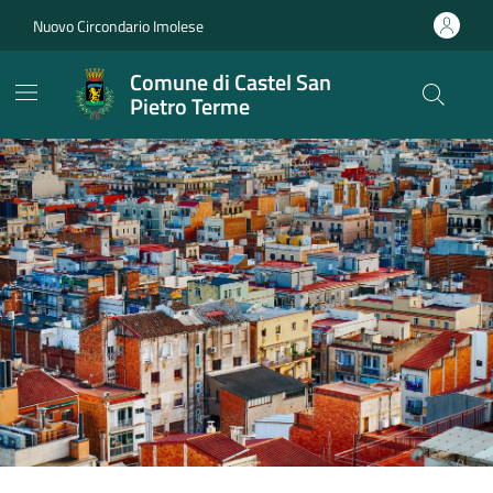
Vai ai contenuti
Vai al footer
Nuovo Circondario Imolese
Comune di Castel San
Pietro Terme