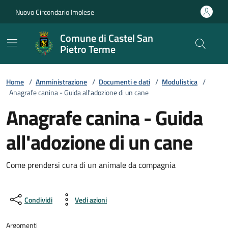
Vai ai contenuti
Vai al footer
Nuovo Circondario Imolese
Comune di Castel San
Pietro Terme
Home
/
Amministrazione
/
Documenti e dati
/
Modulistica
/
Anagrafe canina - Guida all'adozione di un cane
Anagrafe canina - Guida
all'adozione di un cane
Come prendersi cura di un animale da compagnia
Condividi
Vedi azioni
Argomenti