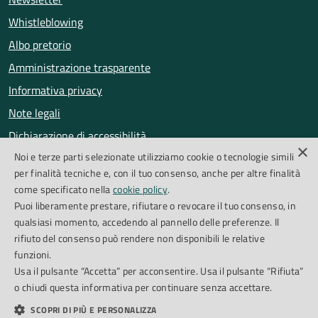
Whistleblowing
Albo pretorio
Amministrazione trasparente
Informativa privacy
Note legali
Dichiarazione di accessibilità
×
Noi e terze parti selezionate utilizziamo cookie o tecnologie simili
Obiettivi di accessibilità
per finalità tecniche e, con il tuo consenso, anche per altre finalità
Segnalazioni accessibilità
come specificato nella
cookie policy
.
Puoi liberamente prestare, rifiutare o revocare il tuo consenso, in
qualsiasi momento, accedendo al pannello delle preferenze. Il
SEGUICI SU
rifiuto del consenso può rendere non disponibili le relative
funzioni.
Facebook
Instagram
Whatsapp
Feed RSS
Usa il pulsante “Accetta” per acconsentire. Usa il pulsante “Rifiuta”
o chiudi questa informativa per continuare senza accettare.
SCOPRI DI PIÙ E PERSONALIZZA
Cookie Policy
Piano di miglioramento del sito