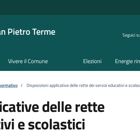
an Pietro Terme
Seguici s
Vivere il Comune
Elezioni
Energie ri
normativo
/
Disposizioni applicative delle rette dei servizi educativi e scolas
cative delle rette
ivi e scolastici