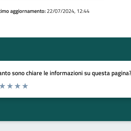
timo aggiornamento:
22/07/2024, 12:44
nto sono chiare le informazioni su questa pagina
 da 1 a 5 stelle la pagina
ta 1 stelle su 5
Valuta 2 stelle su 5
Valuta 3 stelle su 5
Valuta 4 stelle su 5
Valuta 5 stelle su 5