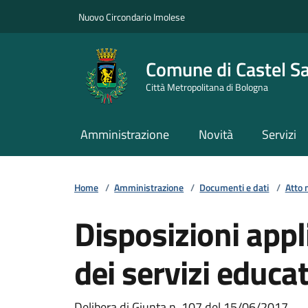
Vai ai contenuti
Vai al footer
Nuovo Circondario Imolese
Comune di Castel S
Città Metropolitana di Bologna
Amministrazione
Novità
Servizi
Home
/
Amministrazione
/
Documenti e dati
/
Atto 
Disposizioni appli
dei servizi educat
Delibera di Giunta n. 107 del 15/06/2017