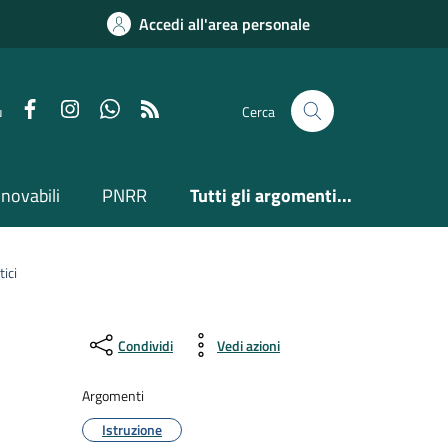
Accedi all'area personale
Facebook
Instagram
Whatsapp
Feed RSS
u
Cerca
nnovabili
PNRR
Tutti gli argomenti...
tici
Condividi
Vedi azioni
Argomenti
Istruzione