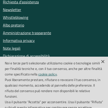
Richiesta d'assistenza
Newsletter
Whistleblowing
Albo pretorio
Amministrazione trasparente
Informativa privacy
Note legali
Dichiarazione di accessibilità
×
Noi e terze parti selezionate utilizziamo cookie o tecnologie simili
Obiettivi di accessibilità
per finalità tecniche e, con il tuo consenso, anche per altre finalità
Segnalazioni accessibilità
come specificato nella
cookie policy
.
Puoi liberamente prestare, rifiutare o revocare il tuo consenso, in
qualsiasi momento, accedendo al pannello delle preferenze. Il
SEGUICI SU
rifiuto del consenso può rendere non disponibili le relative
funzioni.
Facebook
Instagram
Whatsapp
Feed RSS
Usa il pulsante “Accetta” per acconsentire. Usa il pulsante “Rifiuta”
o chiudi questa informativa per continuare senza accettare.