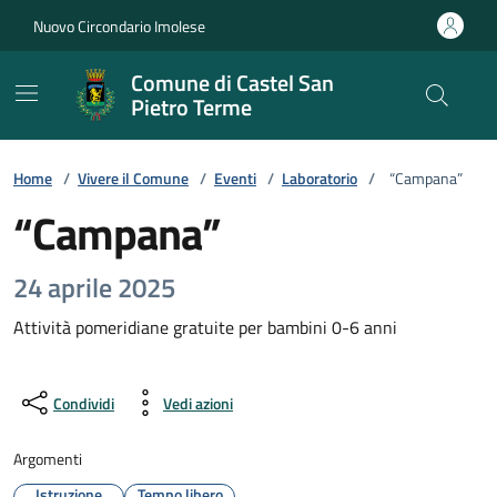
Vai ai contenuti
Vai al footer
Nuovo Circondario Imolese
Comune di Castel San
Pietro Terme
Home
/
Vivere il Comune
/
Eventi
/
Laboratorio
/
“Campana”
“Campana”
24 aprile 2025
Attività pomeridiane gratuite per bambini 0-6 anni
Condividi
Vedi azioni
Argomenti
Istruzione
Tempo libero