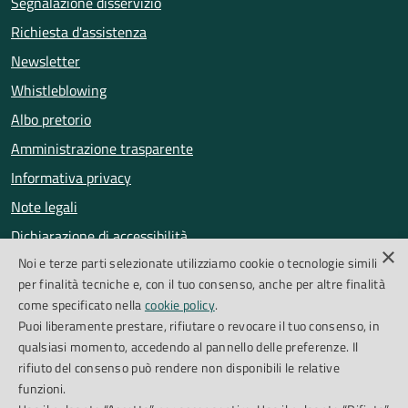
Segnalazione disservizio
Richiesta d'assistenza
Newsletter
Whistleblowing
Albo pretorio
Amministrazione trasparente
Informativa privacy
Note legali
Dichiarazione di accessibilità
×
Noi e terze parti selezionate utilizziamo cookie o tecnologie simili
Obiettivi di accessibilità
per finalità tecniche e, con il tuo consenso, anche per altre finalità
Segnalazioni accessibilità
come specificato nella
cookie policy
.
Puoi liberamente prestare, rifiutare o revocare il tuo consenso, in
qualsiasi momento, accedendo al pannello delle preferenze. Il
SEGUICI SU
rifiuto del consenso può rendere non disponibili le relative
funzioni.
Facebook
Instagram
Whatsapp
Feed RSS