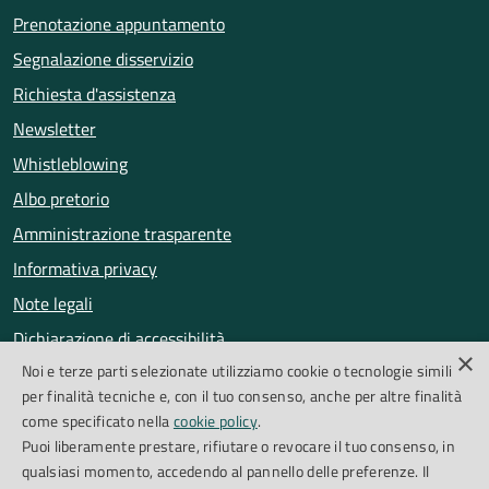
Prenotazione appuntamento
Segnalazione disservizio
Richiesta d'assistenza
Newsletter
Whistleblowing
Albo pretorio
Amministrazione trasparente
Informativa privacy
Note legali
Dichiarazione di accessibilità
×
Noi e terze parti selezionate utilizziamo cookie o tecnologie simili
Obiettivi di accessibilità
per finalità tecniche e, con il tuo consenso, anche per altre finalità
Segnalazioni accessibilità
come specificato nella
cookie policy
.
Puoi liberamente prestare, rifiutare o revocare il tuo consenso, in
qualsiasi momento, accedendo al pannello delle preferenze. Il