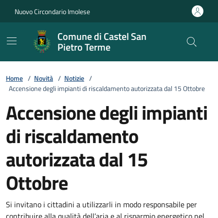
Vai ai contenuti
Vai al footer
Nuovo Circondario Imolese
Comune di Castel San
Pietro Terme
Home
/
Novità
/
Notizie
/
Accensione degli impianti di riscaldamento autorizzata dal 15 Ottobre
Accensione degli impianti
di riscaldamento
autorizzata dal 15
Ottobre
Dettagli della notizia
Si invitano i cittadini a utilizzarli in modo responsabile per
contribuire alla qualità dell’aria e al risparmio energetico nel