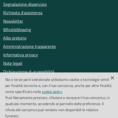
Segnalazione disservizio
Richiesta d'assistenza
Newsletter
Whistleblowing
Albo pretorio
Amministrazione trasparente
Informativa privacy
Note legali
Dichiarazione di accessibilità
×
Noi e terze parti selezionate utilizziamo cookie o tecnologie simili
Obiettivi di accessibilità
per finalità tecniche e, con il tuo consenso, anche per altre finalità
Segnalazioni accessibilità
come specificato nella
cookie policy
.
Puoi liberamente prestare, rifiutare o revocare il tuo consenso, in
qualsiasi momento, accedendo al pannello delle preferenze. Il
SEGUICI SU
rifiuto del consenso può rendere non disponibili le relative
funzioni.
Facebook
Instagram
Whatsapp
Feed RSS