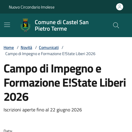
Vai ai contenuti
Vai al footer
Nuovo Circondario Imolese
Comune di Castel San
Pietro Terme
Home
/
Novità
/
Comunicati
/
Campo di Impegno e Formazione E!State Liberi 2026
Campo di Impegno e
Formazione E!State Liberi
2026
Dettagli della notizia
Iscrizioni aperte fino al 22 giugno 2026
Data: