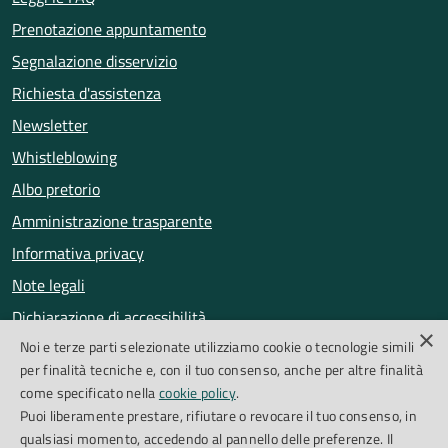
Prenotazione appuntamento
Segnalazione disservizio
Richiesta d'assistenza
Newsletter
Whistleblowing
Albo pretorio
Amministrazione trasparente
Informativa privacy
Note legali
Dichiarazione di accessibilità
×
Noi e terze parti selezionate utilizziamo cookie o tecnologie simili
Obiettivi di accessibilità
per finalità tecniche e, con il tuo consenso, anche per altre finalità
Segnalazioni accessibilità
come specificato nella
cookie policy
.
Puoi liberamente prestare, rifiutare o revocare il tuo consenso, in
qualsiasi momento, accedendo al pannello delle preferenze. Il