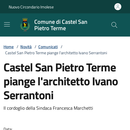
Vai ai contenuti
Vai al footer
Nuovo Circondario Imolese
Comune di Castel San
Pietro Terme
Home
/
Novità
/
Comunicati
/
Castel San Pietro Terme piange l'architetto Ivano Serrantoni
Castel San Pietro Terme
piange l'architetto Ivano
Serrantoni
Dettagli della notizia
Il cordoglio della Sindaca Francesca Marchetti
Data: