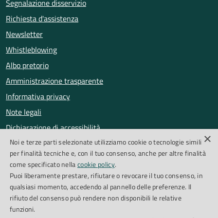
Segnalazione disservizio
Richiesta d'assistenza
Newsletter
Whistleblowing
Albo pretorio
Amministrazione trasparente
Informativa privacy
Note legali
Dichiarazione di accessibilità
×
Noi e terze parti selezionate utilizziamo cookie o tecnologie simili
Obiettivi di accessibilità
per finalità tecniche e, con il tuo consenso, anche per altre finalità
Segnalazioni accessibilità
come specificato nella
cookie policy
.
Puoi liberamente prestare, rifiutare o revocare il tuo consenso, in
qualsiasi momento, accedendo al pannello delle preferenze. Il
SEGUICI SU
rifiuto del consenso può rendere non disponibili le relative
funzioni.
Facebook
Instagram
Whatsapp
Feed RSS