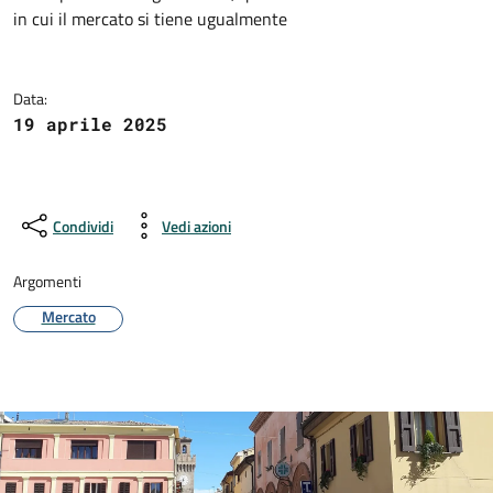
Dettagli della notizia
in cui il mercato si tiene ugualmente
Data:
19 aprile 2025
Condividi
Vedi azioni
Argomenti
Mercato