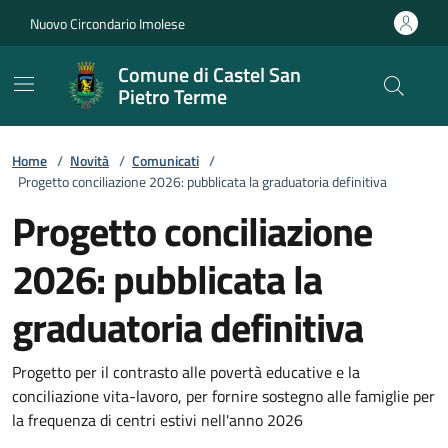
Vai ai contenuti
Vai al footer
Nuovo Circondario Imolese
Comune di Castel San
Pietro Terme
Home
/
Novità
/
Comunicati
/
Progetto conciliazione 2026: pubblicata la graduatoria definitiva
Progetto conciliazione
2026: pubblicata la
graduatoria definitiva
Dettagli della notizia
Progetto per il contrasto alle povertà educative e la
conciliazione vita-lavoro, per fornire sostegno alle famiglie per
la frequenza di centri estivi nell'anno 2026