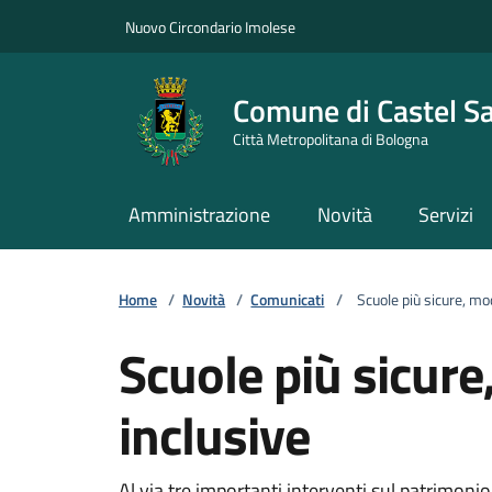
Vai ai contenuti
Vai al footer
Nuovo Circondario Imolese
Comune di Castel S
Città Metropolitana di Bologna
Amministrazione
Novità
Servizi
Home
/
Novità
/
Comunicati
/
Scuole più sicure, mo
Scuole più sicur
inclusive
Al via tre importanti interventi sul patrimoni