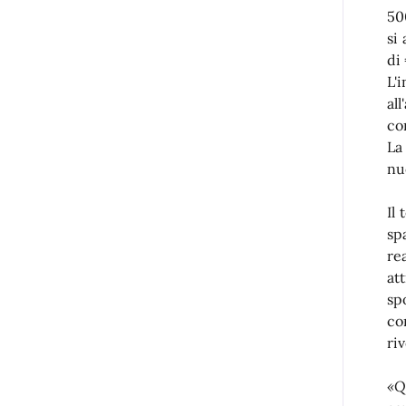
50
si
di
L'
al
co
La
nu
Il
sp
re
at
sp
co
ri
«Q