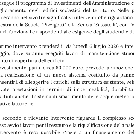
osegue il programma di investimenti dell'Amministrazione co
glioramento degli edifici scolastici del territorio. Nell
treranno nel vivo tre significativi interventi che riguardano
lestra della Scuola "Pizzigotti" e la Scuola "Sassatelli", con 
curi, funzionali e rispondenti alle esigenze degli studenti e d
 primo intervento prenderà il via lunedì 6 luglio 2026 e int
ggio, dove saranno eseguiti lavori di manutenzione straor
nto di copertura dell'edificio.
investimento, pari a circa 60.000 euro, prevede la rimozione 
la realizzazione di un nuovo sistema costituito da pann
nsentirà di alleggerire i carichi sulla struttura esistente, ve
evate prestazioni in termini di impermeabilità, durabilit
stituiti anche il sistema di smaltimento delle acque meteori
ative lattonerie.
 secondo e rilevante intervento riguarda il complesso sco
so avvio i lavori per il restauro e la riqualificazione della pal
intervento è reso possibile grazie a un finanziamento d