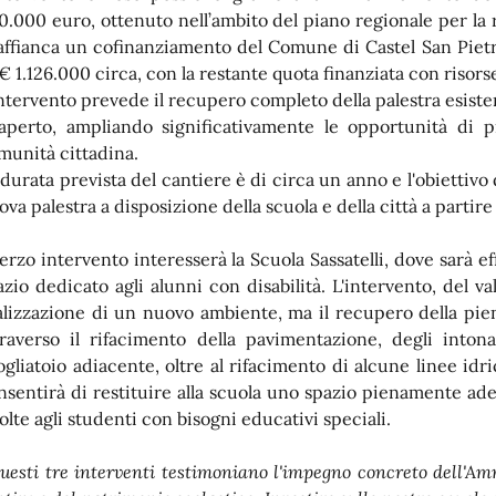
0.000 euro, ottenuto nell’ambito del piano regionale per la r
 affianca un cofinanziamento del Comune di Castel San Piet
 € 1.126.000 circa, con la restante quota finanziata con riso
intervento prevede il recupero completo della palestra esiste
l'aperto, ampliando significativamente le opportunità di p
munità cittadina.
 durata prevista del cantiere è di circa un anno e l'obiettivo
ova palestra a disposizione della scuola e della città a partir
 terzo intervento interesserà la Scuola Sassatelli, dove sarà ef
azio dedicato agli alunni con disabilità. L'intervento, del 
alizzazione di un nuovo ambiente, ma il recupero della pien
traverso il rifacimento della pavimentazione, degli intona
ogliatoio adiacente, oltre al rifacimento di alcune linee idr
nsentirà di restituire alla scuola uno spazio pienamente ade
volte agli studenti con bisogni educativi speciali.
uesti tre interventi testimoniano l'impegno concreto dell'