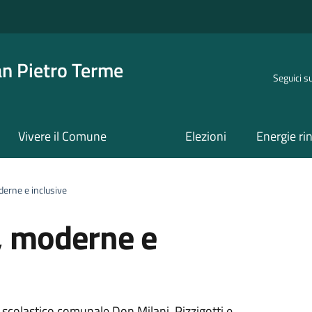
an Pietro Terme
Seguici s
Vivere il Comune
Elezioni
Energie ri
derne e inclusive
e, moderne e
o scolastico comunale Don Milani, Pizzigotti e