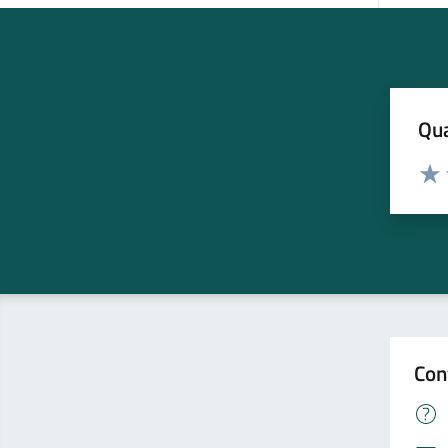
Qua
Valuta
Valu
Con