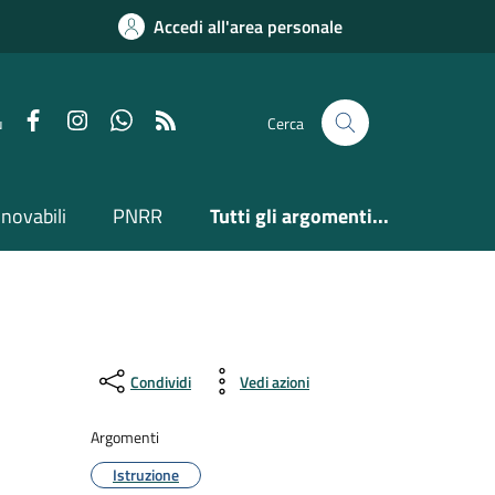
Accedi all'area personale
Facebook
Instagram
Whatsapp
Feed RSS
u
Cerca
nnovabili
PNRR
Tutti gli argomenti...
Condividi
Vedi azioni
Argomenti
Istruzione