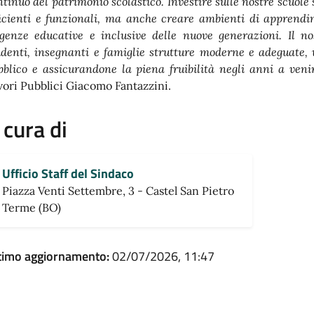
ntinuo del patrimonio scolastico. Investire sulle nostre scuole 
ficienti e funzionali, ma anche creare ambienti di apprendim
igenze educative e inclusive delle nuove generazioni. Il no
udenti, insegnanti e famiglie strutture moderne e adeguate, 
bblico e assicurandone la piena fruibilità negli anni a veni
vori Pubblici Giacomo Fantazzini.
 cura di
Ufficio Staff del Sindaco
Piazza Venti Settembre, 3 - Castel San Pietro
Terme (BO)
timo aggiornamento:
02/07/2026, 11:47