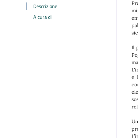
Pr
Descrizione
mi
A cura di
en
pa
si
Il
Po
ma
L'
e 
co
el
so
rel
Un
pre
L’