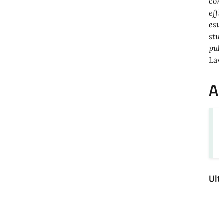
co
ef
es
st
pu
La
A
Ul