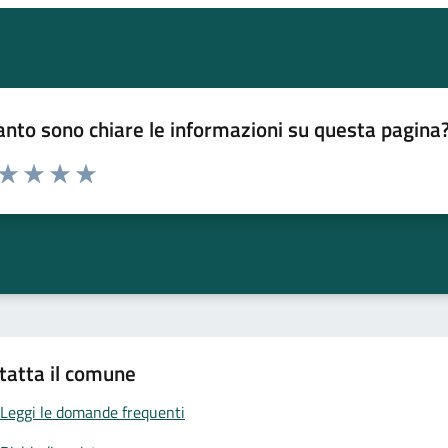
nto sono chiare le informazioni su questa pagina
 da 1 a 5 stelle la pagina
ta 1 stelle su 5
Valuta 2 stelle su 5
Valuta 3 stelle su 5
Valuta 4 stelle su 5
Valuta 5 stelle su 5
tatta il comune
Leggi le domande frequenti