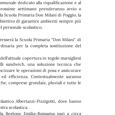
munale dedicato alla riqualificazione e al
e prossime settimane prenderanno avvio o
 la Scuola Primaria Don Milani di Poggio, la
l'obiettivo di garantire ambienti sempre più
el personale scolastico.
eresserà la Scuola Primaria "Don Milani" di
dinaria per la completa sostituzione del
dell'attuale copertura in tegole marsigliesi
elli sandwich, una soluzione tecnica che
locizzare le operazioni di posa e assicurare
à ed efficienza. Contestualmente saranno
che, comprese grondaie, pluviali e tutte le
lastico Albertazzi-Pizzigotti, dove hanno
estra scolastica.
ella Regione Emilia-Romagna pari a circa