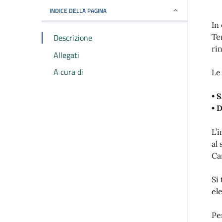
INDICE DELLA PAGINA
In
Descrizione
Te
ri
Allegati
A cura di
Le
•
S
• 
L’
al 
Ca
Si
el
Pe