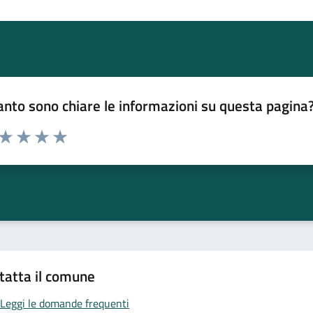
nto sono chiare le informazioni su questa pagina
 da 1 a 5 stelle la pagina
ta 1 stelle su 5
Valuta 2 stelle su 5
Valuta 3 stelle su 5
Valuta 4 stelle su 5
Valuta 5 stelle su 5
tatta il comune
Leggi le domande frequenti