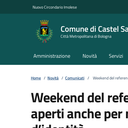
Vai ai contenuti
Vai al footer
Nuovo Circondario Imolese
Comune di Castel S
Città Metropolitana di Bologna
Amministrazione
Novità
Servizi
Home
/
Novità
/
Comunicati
/
Weekend del referendum
Weekend del refe
aperti anche per 