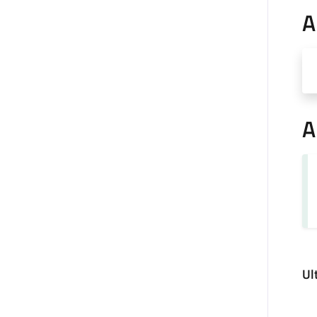
A
A
Ul