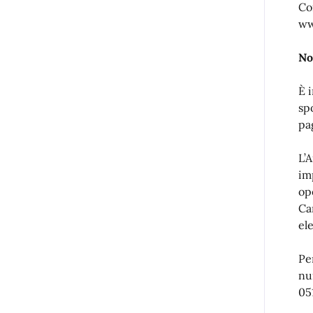
Co
ww
No
È 
sp
pa
L’
im
op
Ca
el
Pe
nu
05