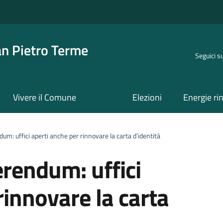
an Pietro Terme
Seguici s
Vivere il Comune
Elezioni
Energie ri
: uffici aperti anche per rinnovare la carta d’identità
rendum: uffici
rinnovare la carta