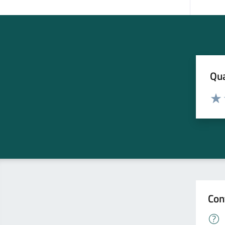
Qua
Valuta
Valu
Con