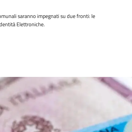
a
comunali saranno impegnati su due fronti: le
’Identità Elettroniche.