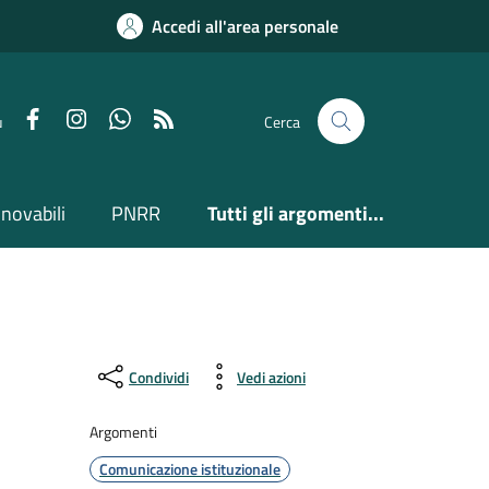
Accedi all'area personale
Facebook
Instagram
Whatsapp
Feed RSS
u
Cerca
nnovabili
PNRR
Tutti gli argomenti...
Condividi
Vedi azioni
Argomenti
Comunicazione istituzionale