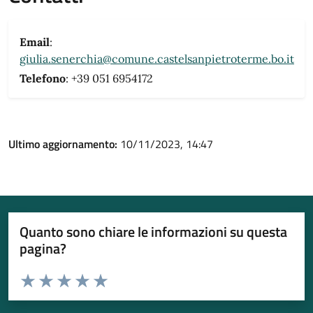
Email
:
giulia.senerchia@comune.castelsanpietroterme.bo.it
Telefono
: +39 051 6954172
Ultimo aggiornamento:
10/11/2023, 14:47
Quanto sono chiare le informazioni su questa
pagina?
Valuta da 1 a 5 stelle la pagina
Valuta 1 stelle su 5
Valuta 2 stelle su 5
Valuta 3 stelle su 5
Valuta 4 stelle su 5
Valuta 5 stelle su 5