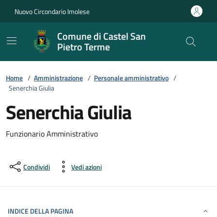
Vai ai contenuti
Vai al footer
Nuovo Circondario Imolese
Comune di Castel San
Pietro Terme
Home
/
Amministrazione
/
Personale amministrativo
/
Senerchia Giulia
Senerchia Giulia
Funzionario Amministrativo
Condividi
Vedi azioni
INDICE DELLA PAGINA