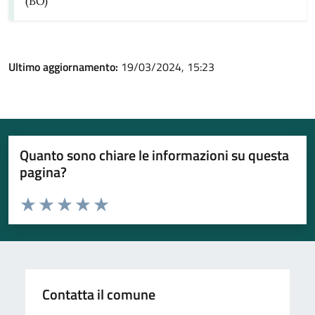
(BO)
Ultimo aggiornamento:
19/03/2024, 15:23
Quanto sono chiare le informazioni su questa
pagina?
Valuta da 1 a 5 stelle la pagina
Valuta 1 stelle su 5
Valuta 2 stelle su 5
Valuta 3 stelle su 5
Valuta 4 stelle su 5
Valuta 5 stelle su 5
Contatta il comune