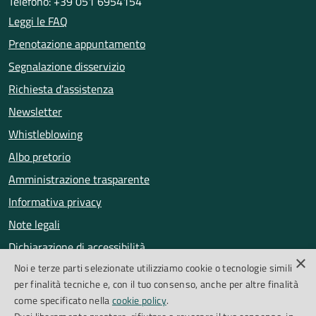
Telefono: +39 051 6954154
Leggi le FAQ
Prenotazione appuntamento
Segnalazione disservizio
Richiesta d'assistenza
Newsletter
Whistleblowing
Albo pretorio
Amministrazione trasparente
Informativa privacy
Note legali
Dichiarazione di accessibilità
×
Noi e terze parti selezionate utilizziamo cookie o tecnologie simili
Obiettivi di accessibilità
per finalità tecniche e, con il tuo consenso, anche per altre finalità
Segnalazioni accessibilità
come specificato nella
cookie policy
.