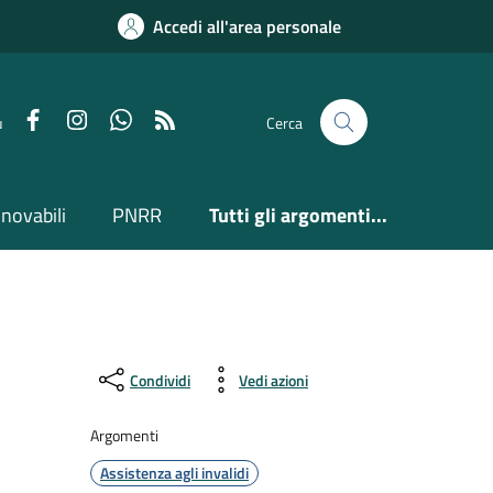
Accedi all'area personale
Facebook
Instagram
Whatsapp
Feed RSS
u
Cerca
nnovabili
PNRR
Tutti gli argomenti...
Condividi
Vedi azioni
Argomenti
Assistenza agli invalidi