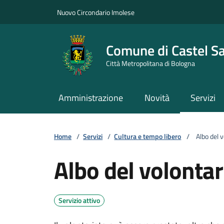
Vai ai contenuti
Vai al footer
Nuovo Circondario Imolese
Comune di Castel S
Città Metropolitana di Bologna
Amministrazione
Novità
Servizi
Home
/
Servizi
/
Cultura e tempo libero
/
Albo del v
Albo del volontar
Servizio attivo