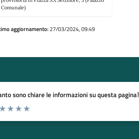
provvisoria in Piazza XX Settmbre, 3 (Palazzo
Comunale)
timo aggiornamento:
27/03/2024, 09:49
nto sono chiare le informazioni su questa pagina
 da 1 a 5 stelle la pagina
ta 1 stelle su 5
Valuta 2 stelle su 5
Valuta 3 stelle su 5
Valuta 4 stelle su 5
Valuta 5 stelle su 5