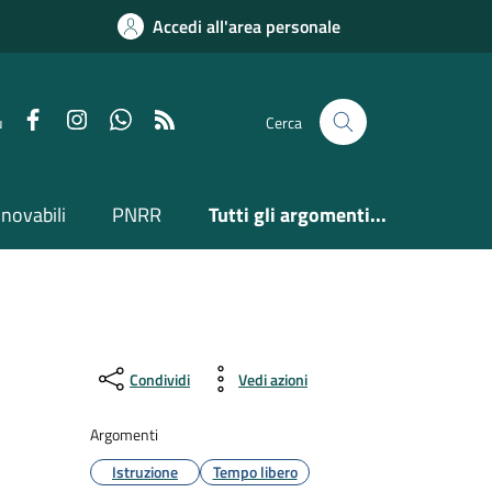
Accedi all'area personale
Facebook
Instagram
Whatsapp
Feed RSS
u
Cerca
nnovabili
PNRR
Tutti gli argomenti...
Condividi
Vedi azioni
Argomenti
Istruzione
Tempo libero