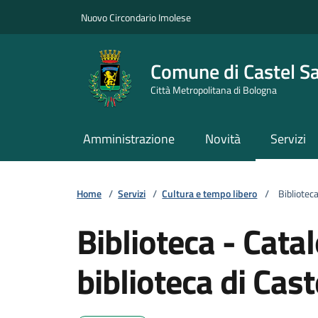
Vai ai contenuti
Vai al footer
Nuovo Circondario Imolese
Comune di Castel S
Città Metropolitana di Bologna
Amministrazione
Novità
Servizi
Home
/
Servizi
/
Cultura e tempo libero
/
Biblioteca
Biblioteca - Cata
biblioteca di Cas