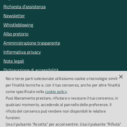
Richiesta d'assistenza
Newsletter
Whistleblowing
Albo pretorio
Amministrazione trasparente
Informativa privacy
Note legali
Dichiarazione di accessibilità
×
Noi e terze parti selezionate utilizziamo cookie o tecnologie simili
Obiettivi di accessibilità
per finalità tecniche e, con il tuo consenso, anche per altre finalità
Segnalazioni accessibilità
come specificato nella
cookie policy
.
Puoi liberamente prestare, rifiutare o revocare il tuo consenso, in
qualsiasi momento, accedendo al pannello delle preferenze. Il
SEGUICI SU
rifiuto del consenso può rendere non disponibili le relative
funzioni.
Facebook
Instagram
Whatsapp
Feed RSS
Usa il pulsante “Accetta” per acconsentire. Usa il pulsante “Rifiuta”