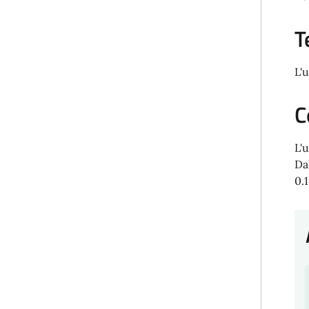
T
L'
C
L'u
Da
0.