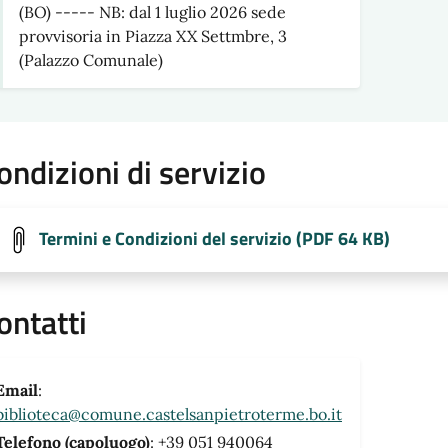
(BO) ----- NB: dal 1 luglio 2026 sede
provvisoria in Piazza XX Settmbre, 3
(Palazzo Comunale)
ondizioni di servizio
Termini e Condizioni del servizio (PDF 64 KB)
ontatti
Email
:
biblioteca@comune.castelsanpietroterme.bo.it
Telefono (capoluogo)
: +39 051 940064