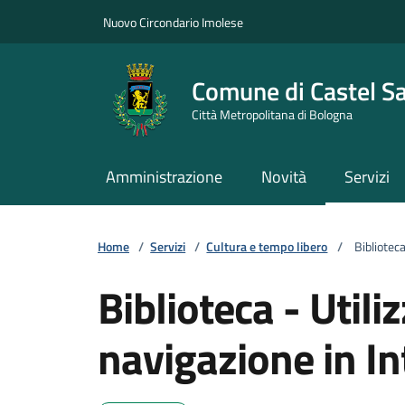
Vai ai contenuti
Vai al footer
Nuovo Circondario Imolese
Comune di Castel S
Città Metropolitana di Bologna
Amministrazione
Novità
Servizi
Home
/
Servizi
/
Cultura e tempo libero
/
Biblioteca
Biblioteca - Util
navigazione in In