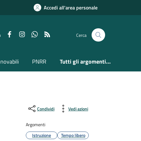
Accedi all'area personale
Facebook
Instagram
Whatsapp
Feed RSS
u
Cerca
nnovabili
PNRR
Tutti gli argomenti...
Condividi
Vedi azioni
Argomenti
Istruzione
Tempo libero