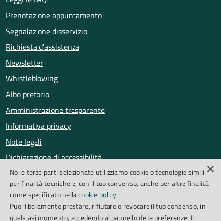
Prenotazione appuntamento
Segnalazione disservizio
Richiesta d'assistenza
Newsletter
Whistleblowing
Albo pretorio
Amministrazione trasparente
Informativa privacy
Note legali
Dichiarazione di accessibilità
×
Noi e terze parti selezionate utilizziamo cookie o tecnologie simili
Obiettivi di accessibilità
per finalità tecniche e, con il tuo consenso, anche per altre finalità
Segnalazioni accessibilità
come specificato nella
cookie policy
.
Puoi liberamente prestare, rifiutare o revocare il tuo consenso, in
qualsiasi momento, accedendo al pannello delle preferenze. Il