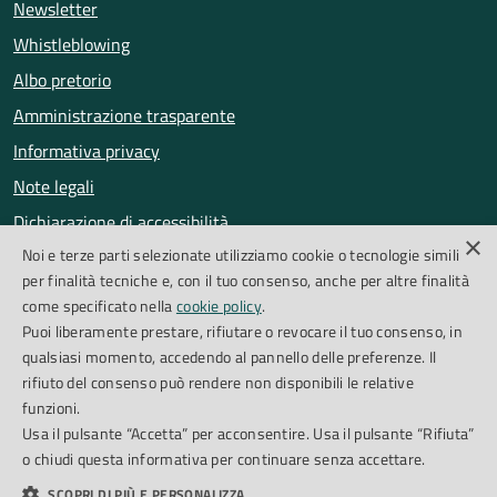
Newsletter
Whistleblowing
Albo pretorio
Amministrazione trasparente
Informativa privacy
Note legali
Dichiarazione di accessibilità
×
Noi e terze parti selezionate utilizziamo cookie o tecnologie simili
Obiettivi di accessibilità
per finalità tecniche e, con il tuo consenso, anche per altre finalità
Segnalazioni accessibilità
come specificato nella
cookie policy
.
Puoi liberamente prestare, rifiutare o revocare il tuo consenso, in
qualsiasi momento, accedendo al pannello delle preferenze. Il
SEGUICI SU
rifiuto del consenso può rendere non disponibili le relative
funzioni.
Facebook
Instagram
Whatsapp
Feed RSS
Usa il pulsante “Accetta” per acconsentire. Usa il pulsante “Rifiuta”
o chiudi questa informativa per continuare senza accettare.
SCOPRI DI PIÙ E PERSONALIZZA