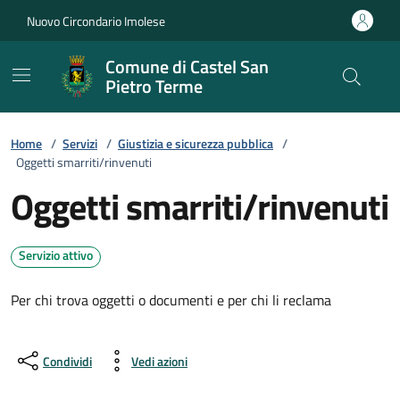
Vai ai contenuti
Vai al footer
Nuovo Circondario Imolese
Comune di Castel San
Pietro Terme
Home
/
Servizi
/
Giustizia e sicurezza pubblica
/
Oggetti smarriti/rinvenuti
Oggetti smarriti/rinvenuti
Servizio attivo
Per chi trova oggetti o documenti e per chi li reclama
Condividi
Vedi azioni