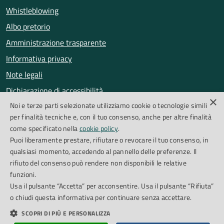
Whistleblowing
Albo pretorio
Amministrazione trasparente
Informativa privacy
Note legali
Dichiarazione di accessibilità
×
Noi e terze parti selezionate utilizziamo cookie o tecnologie simili
Obiettivi di accessibilità
per finalità tecniche e, con il tuo consenso, anche per altre finalità
Segnalazioni accessibilità
come specificato nella
cookie policy
.
Puoi liberamente prestare, rifiutare o revocare il tuo consenso, in
qualsiasi momento, accedendo al pannello delle preferenze. Il
SEGUICI SU
rifiuto del consenso può rendere non disponibili le relative
funzioni.
Facebook
Instagram
Whatsapp
Feed RSS
Usa il pulsante “Accetta” per acconsentire. Usa il pulsante “Rifiuta”
o chiudi questa informativa per continuare senza accettare.
SCOPRI DI PIÙ E PERSONALIZZA
Cookie Policy
Piano di miglioramento del sito