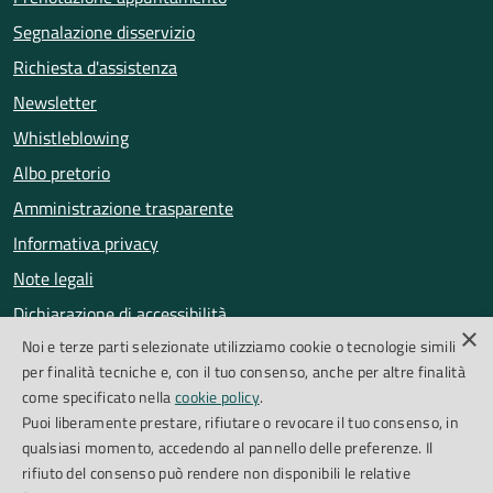
Segnalazione disservizio
Richiesta d'assistenza
Newsletter
Whistleblowing
Albo pretorio
Amministrazione trasparente
Informativa privacy
Note legali
Dichiarazione di accessibilità
×
Noi e terze parti selezionate utilizziamo cookie o tecnologie simili
Obiettivi di accessibilità
per finalità tecniche e, con il tuo consenso, anche per altre finalità
Segnalazioni accessibilità
come specificato nella
cookie policy
.
Puoi liberamente prestare, rifiutare o revocare il tuo consenso, in
qualsiasi momento, accedendo al pannello delle preferenze. Il
SEGUICI SU
rifiuto del consenso può rendere non disponibili le relative