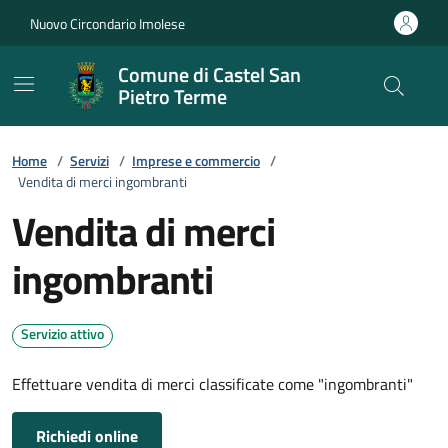
Vai ai contenuti
Vai al footer
Nuovo Circondario Imolese
Comune di Castel San
Pietro Terme
Home
/
Servizi
/
Imprese e commercio
/
Vendita di merci ingombranti
Vendita di merci
ingombranti
Servizio attivo
Effettuare vendita di merci classificate come "ingombranti"
Richiedi online