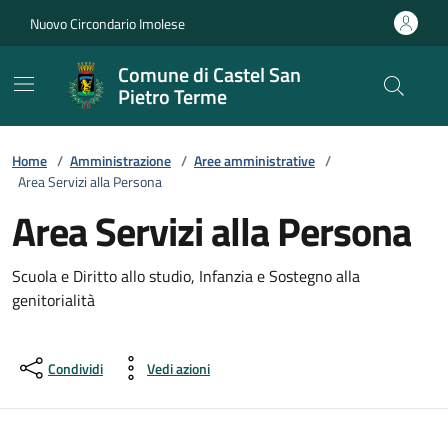
Vai ai contenuti
Vai al footer
Nuovo Circondario Imolese
Comune di Castel San
Pietro Terme
Home
/
Amministrazione
/
Aree amministrative
/
Area Servizi alla Persona
Area Servizi alla Persona
Scuola e Diritto allo studio, Infanzia e Sostegno alla
genitorialità
Condividi
Vedi azioni