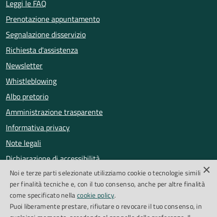
Leggi le FAQ
Prenotazione appuntamento
Segnalazione disservizio
Richiesta d'assistenza
Newsletter
Whistleblowing
Albo pretorio
Amministrazione trasparente
Informativa privacy
Note legali
Dichiarazione di accessibilità
×
Noi e terze parti selezionate utilizziamo cookie o tecnologie simili
Obiettivi di accessibilità
per finalità tecniche e, con il tuo consenso, anche per altre finalità
Segnalazioni accessibilità
come specificato nella
cookie policy
.
Puoi liberamente prestare, rifiutare o revocare il tuo consenso, in