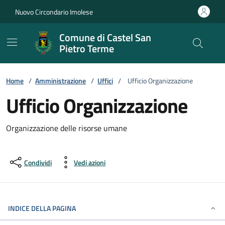
Vai ai contenuti
Vai al footer
Nuovo Circondario Imolese
Comune di Castel San
Pietro Terme
Home
/
Amministrazione
/
Uffici
/
Ufficio Organizzazione
Ufficio Organizzazione
Organizzazione delle risorse umane
Condividi
Vedi azioni
INDICE DELLA PAGINA