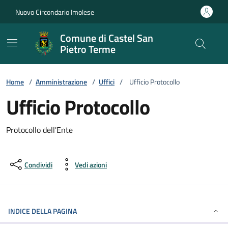
Vai ai contenuti
Vai al footer
Nuovo Circondario Imolese
Comune di Castel San
Pietro Terme
Home
/
Amministrazione
/
Uffici
/
Ufficio Protocollo
Ufficio Protocollo
Protocollo dell'Ente
Condividi
Vedi azioni
INDICE DELLA PAGINA