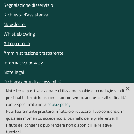
Segnalazione disservizio
Richiesta d'assistenza
Newsletter
Whistleblowing
Albo pretorio
Amministrazione trasparente
Informativa privacy
Note legali
Dichiarazione di accessibilità
×
Noi e terze parti selezionate utilizziamo cookie o tecnologie simili
Obiettivi di accessibilità
per finalità tecniche e, con il tuo consenso, anche per altre finalità
Segnalazioni accessibilità
come specificato nella
cookie policy
.
Puoi liberamente prestare, rifiutare o revocare il tuo consenso, in
qualsiasi momento, accedendo al pannello delle preferenze. Il
SEGUICI SU
rifiuto del consenso può rendere non disponibili le relative
funzioni.
Facebook
Instagram
Whatsapp
Feed RSS