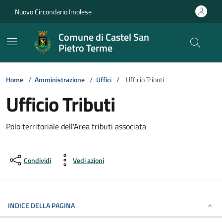
Vai ai contenuti
Vai al footer
Nuovo Circondario Imolese
Comune di Castel San
Pietro Terme
Home
/
Amministrazione
/
Uffici
/
Ufficio Tributi
Ufficio Tributi
Polo territoriale dell'Area tributi associata
Condividi
Vedi azioni
INDICE DELLA PAGINA