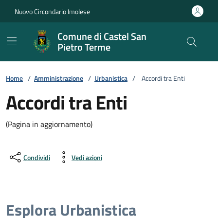
Vai ai contenuti
Vai al footer
Nuovo Circondario Imolese
Comune di Castel San
Pietro Terme
Home
/
Amministrazione
/
Urbanistica
/
Accordi tra Enti
Accordi tra Enti
(Pagina in aggiornamento)
Condividi
Vedi azioni
Esplora Urbanistica