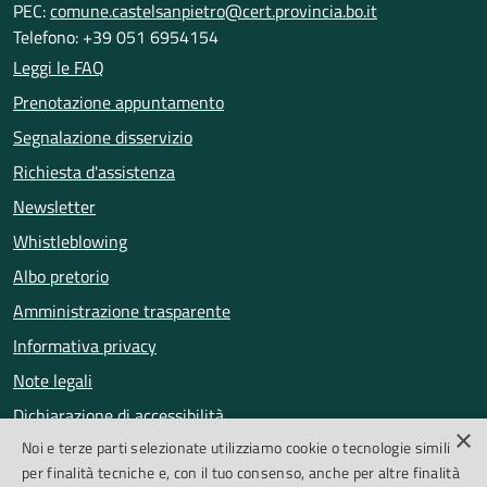
PEC:
comune.castelsanpietro@cert.provincia.bo.it
Telefono: +39 051 6954154
Leggi le FAQ
Prenotazione appuntamento
Segnalazione disservizio
Richiesta d'assistenza
Newsletter
Whistleblowing
Albo pretorio
Amministrazione trasparente
Informativa privacy
Note legali
Dichiarazione di accessibilità
×
Noi e terze parti selezionate utilizziamo cookie o tecnologie simili
Obiettivi di accessibilità
per finalità tecniche e, con il tuo consenso, anche per altre finalità
Segnalazioni accessibilità