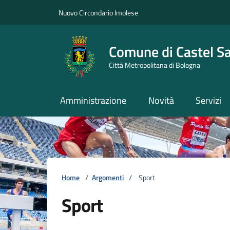
Vai ai contenuti
Vai al footer
Nuovo Circondario Imolese
Comune di Castel S
Città Metropolitana di Bologna
Amministrazione
Novità
Servizi
Home
/
Argomenti
/
Sport
Sport