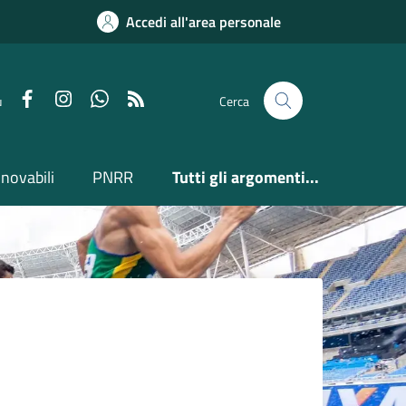
Accedi all'area personale
Facebook
Instagram
Whatsapp
Feed RSS
u
Cerca
nnovabili
PNRR
Tutti gli argomenti...