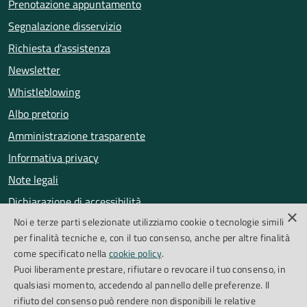
Prenotazione appuntamento
Segnalazione disservizio
Richiesta d'assistenza
Newsletter
Whistleblowing
Albo pretorio
Amministrazione trasparente
Informativa privacy
Note legali
Dichiarazione di accessibilità
×
Noi e terze parti selezionate utilizziamo cookie o tecnologie simili
Obiettivi di accessibilità
per finalità tecniche e, con il tuo consenso, anche per altre finalità
Segnalazioni accessibilità
come specificato nella
cookie policy
.
Puoi liberamente prestare, rifiutare o revocare il tuo consenso, in
qualsiasi momento, accedendo al pannello delle preferenze. Il
SEGUICI SU
rifiuto del consenso può rendere non disponibili le relative