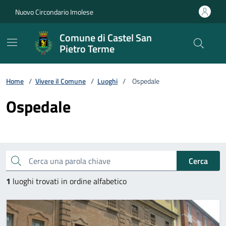
Vai ai contenuti
Vai al footer
Nuovo Circondario Imolese
Comune di Castel San
Pietro Terme
Home
/
Vivere il Comune
/
Luoghi
/
Ospedale
Ospedale
Cerca una parola chiave
Cerca
1
luoghi trovati in ordine alfabetico