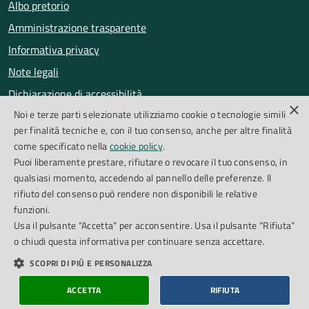
Albo pretorio
Amministrazione trasparente
Informativa privacy
Note legali
Dichiarazione di accessibilità
×
Noi e terze parti selezionate utilizziamo cookie o tecnologie simili
Obiettivi di accessibilità
per finalità tecniche e, con il tuo consenso, anche per altre finalità
Segnalazioni accessibilità
come specificato nella
cookie policy
.
Puoi liberamente prestare, rifiutare o revocare il tuo consenso, in
qualsiasi momento, accedendo al pannello delle preferenze. Il
SEGUICI SU
rifiuto del consenso può rendere non disponibili le relative
funzioni.
Facebook
Instagram
Whatsapp
Feed RSS
Usa il pulsante “Accetta” per acconsentire. Usa il pulsante “Rifiuta”
o chiudi questa informativa per continuare senza accettare.
SCOPRI DI PIÙ E PERSONALIZZA
Cookie Policy
Piano di miglioramento del sito
Credits
ACCETTA
RIFIUTA