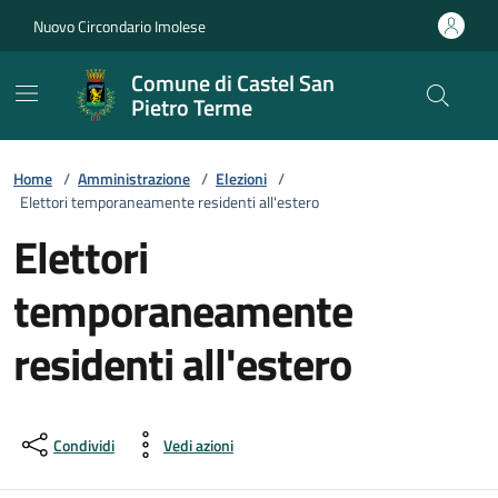
Vai ai contenuti
Vai al footer
Nuovo Circondario Imolese
Comune di Castel San
Pietro Terme
Home
/
Amministrazione
/
Elezioni
/
Elettori temporaneamente residenti all'estero
Elettori
temporaneamente
residenti all'estero
Condividi
Vedi azioni